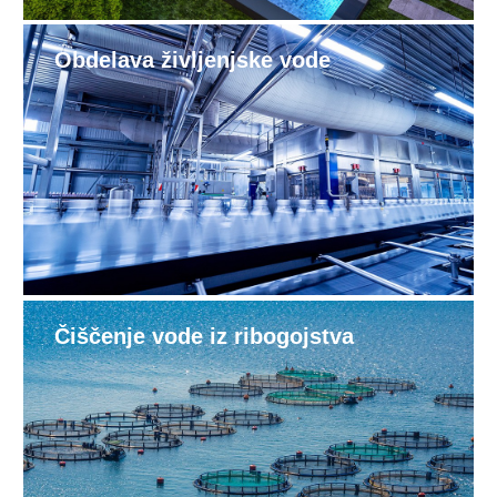
Obdelava življenjske vode
Čiščenje vode iz ribogojstva