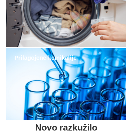
Prilagojene kemikalije
Novo razkužilo