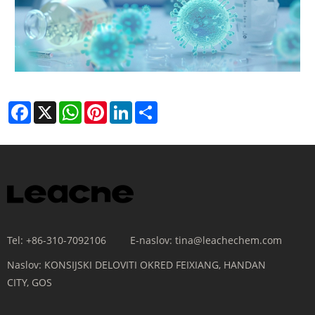
Facebook
X
WhatsApp
Pinterest
LinkedIn
Share
Tel:
+86-310-7092106
E-naslov:
tina@leachechem.com
Naslov:
KONSIJSKI DELOVITI OKRED FEIXIANG, HANDAN
CITY, GOS