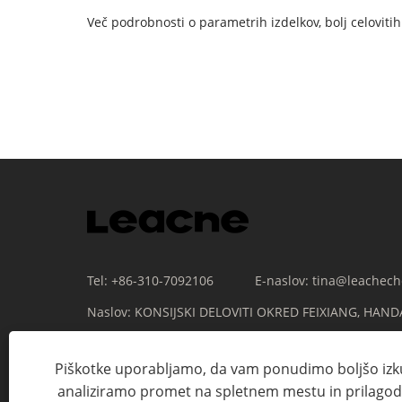
Več podrobnosti o parametrih izdelkov, bolj celoviti
Tel:
+86-310-7092106
E-naslov:
tina@leachec
Naslov:
KONSIJSKI DELOVITI OKRED FEIXIANG, HAND
Piškotke uporabljamo, da vam ponudimo boljšo izk
analiziramo promet na spletnem mestu in prilagod