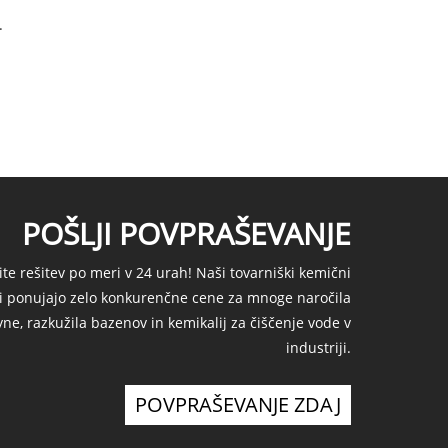
.
POŠLJI POVPRAŠEVANJE
ite rešitev po meri v 24 urah! Naši tovarniški kemični
ki ponujajo zelo konkurenčne cene za mnoge naročila
yne, razkužila bazenov in kemikalij za čiščenje vode v
industriji.
POVPRAŠEVANJE ZDAJ