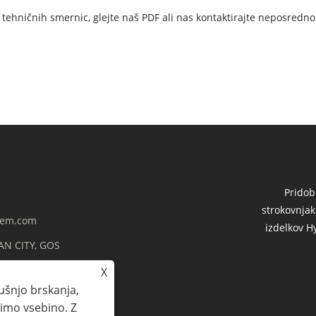
h tehničnih smernic, glejte naš PDF ali nas kontaktirajte neposredno
Pridob
strokovnja
hem.com
izdelkov H
AN CITY, GOS
X
ušnjo brskanja,
imo vsebino. Z