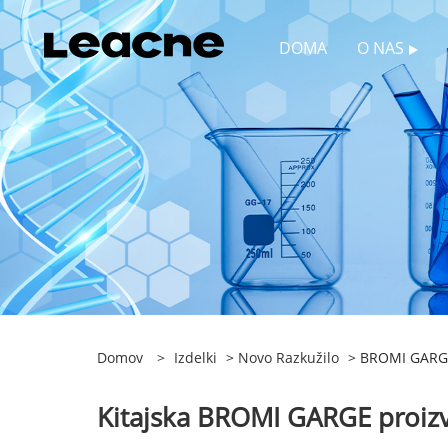
DOMA
O NAS
Domov
>
Izdelki
>
Novo Razkužilo
> BROMI GARG
Kitajska BROMI GARGE proizva