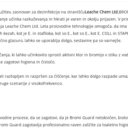
užitev, zasnovan za dezinfekcijo na stranišču
Leache Chem Ltd.
BROM
nje učinka razkuževanja in hkrati je varen in okolju prijazen. V pri
ja Leache Chem Ltd. Leta proizvodne tehnologije omogoča, da ima b
kezah, kot je E. in stafiloka, kot so E., kot so E., kot E. COLI, in 
ično glazuro, lahko se uporablja dolgo, sestavine pa so varnejše.
, ki lahko učinkovito sprosti aktivni klor in bromijo v stiku z vodo
se zagotovi higiena in čistočo.
li raztopljen in razpršen za čiščenje, kar lahko dolgo razpade umaza
ruge scenarije z visokofrekvenco.
odne procese, da se zagotovi, da je Bromi Guard netoksičen, biološk
romi Guard zagotavlja profesionalno raven zaščite za toaletno higien