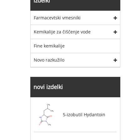
Izdelki
Farmacevtski vmesniki
Kemikalije za čiščenje vode
Fine kemikalije
Novo razkužilo
novi izdelki
5-izobutil Hydantoin