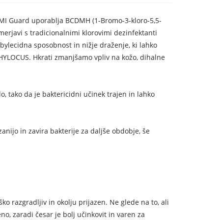
I Guard uporablja BCDMH (1-Bromo-3-kloro-5,5-
merjavi s tradicionalnimi klorovimi dezinfektanti
ylecidna sposobnost in nižje draženje, ki lahko
STAPHYLOCUS. Hkrati zmanjšamo vpliv na kožo, dihalne
, tako da je baktericidni učinek trajen in lahko
nijo in zavira bakterije za daljše obdobje, še
o razgradljiv in okolju prijazen. Ne glede na to, ali
o, zaradi česar je bolj učinkovit in varen za