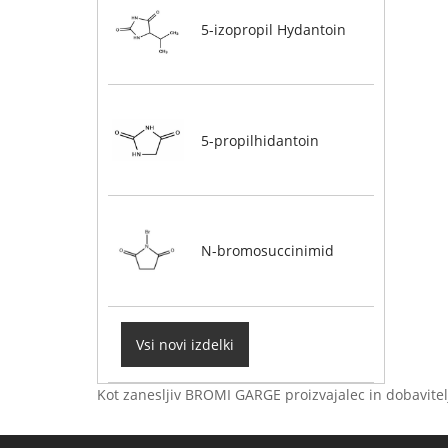
5-izopropil Hydantoin
5-propilhidantoin
N-bromosuccinimid
Vsi novi izdelki
Kot zanesljiv BROMI GARGE proizvajalec in dobavitelj