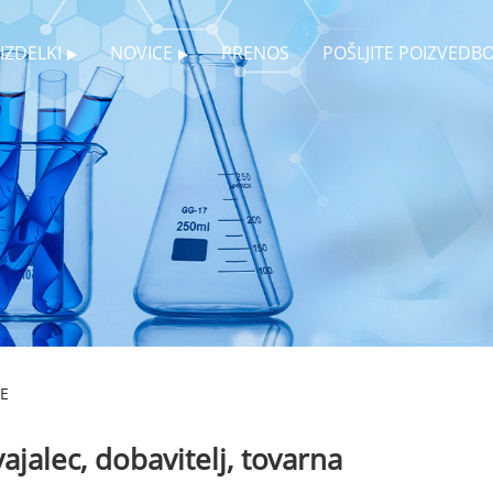
IZDELKI
NOVICE
PRENOS
POŠLJITE POIZVEDB
E
jalec, dobavitelj, tovarna