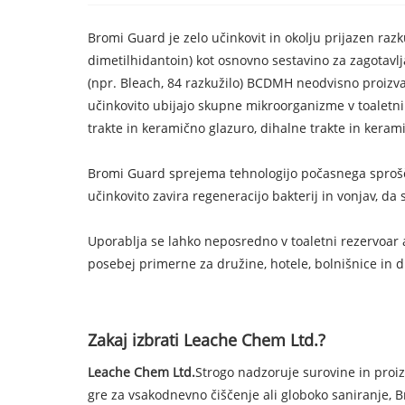
Bromi Guard je zelo učinkovit in okolju prijazen razk
dimetilhidantoin) kot osnovno sestavino za zagotavlja
(npr. Bleach, 84 razkužilo) BCDMH neodvisno proizva
učinkovito ubijajo skupne mikroorganizme v toaletnih 
trakte in keramično glazuro, dihalne trakte in keram
Bromi Guard sprejema tehnologijo počasnega sproščanja
učinkovito zavira regeneracijo bakterij in vonjav, da 
Uporablja se lahko neposredno v toaletni rezervoar a
posebej primerne za družine, hotele, bolnišnice in d
Zakaj izbrati Leache Chem Ltd.?
Leache Chem Ltd.
Strogo nadzoruje surovine in proizv
gre za vsakodnevno čiščenje ali globoko saniranje, B