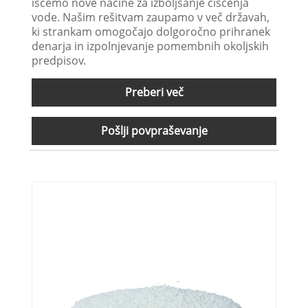
iščemo nove načine za izboljšanje čiščenja
vode. Našim rešitvam zaupamo v več državah,
ki strankam omogočajo dolgoročno prihranek
denarja in izpolnjevanje pomembnih okoljskih
predpisov.
Preberi več
Pošlji povpraševanje