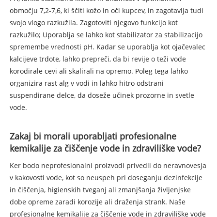
območju 7,2-7,6, ki ščiti kožo in oči kupcev, in zagotavlja tudi
svojo vlogo razkužila. Zagotoviti njegovo funkcijo kot
razkužilo; Uporablja se lahko kot stabilizator za stabilizacijo
spremembe vrednosti pH. Kadar se uporablja kot ojačevalec
kalcijeve trdote, lahko prepreči, da bi revije o teži vode
korodirale cevi ali skalirali na opremo. Poleg tega lahko
organizira rast alg v vodi in lahko hitro odstrani
suspendirane delce, da doseže učinek prozorne in svetle
vode.
Zakaj bi morali uporabljati profesionalne
kemikalije za čiščenje vode in zdraviliške vode?
Ker bodo neprofesionalni proizvodi privedli do neravnovesja
v kakovosti vode, kot so neuspeh pri doseganju dezinfekcije
in čiščenja, higienskih tveganj ali zmanjšanja življenjske
dobe opreme zaradi korozije ali draženja strank. Naše
profesionalne kemikalije za čiščenje vode in zdraviliške vode