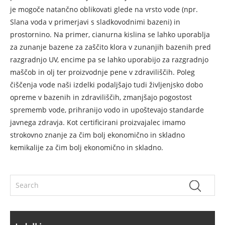
je mogoče natančno oblikovati glede na vrsto vode (npr.
Slana voda v primerjavi s sladkovodnimi bazeni) in
prostornino. Na primer, cianurna kislina se lahko uporablja
za zunanje bazene za zaščito klora v zunanjih bazenih pred
razgradnjo UV, encime pa se lahko uporabijo za razgradnjo
maščob in olj ter proizvodnje pene v zdraviliščih. Poleg
čiščenja vode naši izdelki podaljšajo tudi življenjsko dobo
opreme v bazenih in zdraviliščih, zmanjšajo pogostost
sprememb vode, prihranijo vodo in upoštevajo standarde
javnega zdravja. Kot certificirani proizvajalec imamo
strokovno znanje za čim bolj ekonomično in skladno
kemikalije za čim bolj ekonomično in skladno.