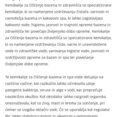
Kemikalije za čiščenje bazena in zdravilišča so specializirane
kemikalije, ki so namenjene vzdrževanju čistoče, varnosti in
ravnotežja bazena in kakovosti spa, ki lahko zagotavljajo
kakovost vode, higieno, jasnost in trajnost opreme bazena in
zdravilišča ter povečajo življenjsko dobo opreme. Kemikalije
za čiščenje bazena in zdravilišča so specializirane kemikalije,
ki so namenjene vzdrževanju čiste, varne in uravnotežene
vode in zdraviliške vode, varovanja higiene vode, jasnosti in
vzdržljivosti opreme za bazen in spa ter povečanje
življenjske dobe opreme.
Te kemikalije za čiščenje bazena in spa vode delujejo na
različne načine: kot razkužilo lahko učinkovito ubije
patogene bakterije, viruse in alge v vodi, kar preprečuje
navzkrižno okužbo; Kot oksidator lahko razgradi organska
onesnaževala, kot so znoj, mast in krema za sončenje, pri
čemer se izogiba oblačni vodi; Če se uporablja kot regulator
PH, lahko stabilizira kislost in alkalnost v optimalnem