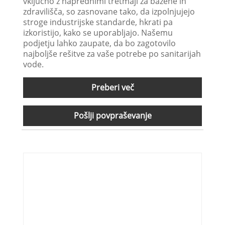
vključno z naprednimi tretmaji za bazene in
zdravilišča, so zasnovane tako, da izpolnjujejo
stroge industrijske standarde, hkrati pa
izkoristijo, kako se uporabljajo. Našemu
podjetju lahko zaupate, da bo zagotovilo
najboljše rešitve za vaše potrebe po sanitarijah
vode.
Preberi več
Pošlji povpraševanje