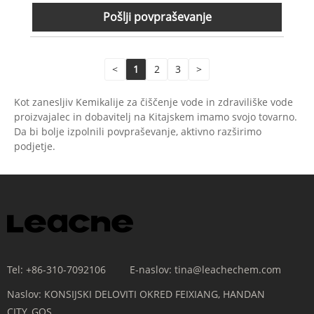
Pošlji povpraševanje
<
1
2
3
>
Kot zanesljiv Kemikalije za čiščenje vode in zdraviliške vode
proizvajalec in dobavitelj na Kitajskem imamo svojo tovarno.
Da bi bolje izpolnili povpraševanje, aktivno razširimo
podjetje.
Tel:
+86-310-7092106
E-naslov:
tina@leachechem.com
Naslov:
KONSIJSKI DELOVITI OKRED FEIXIANG, HANDAN
CITY, GOS